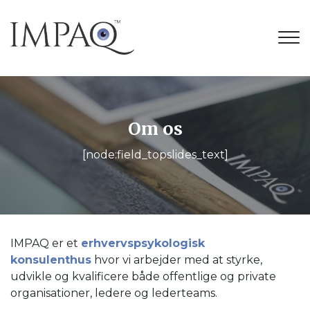
G
å
t
i
l
h
o
Om os
v
e
[node:field_topslides_text]
d
i
n
d
h
o
IMPAQ er et
erhvervspsykologisk
l
konsulenthus
hvor vi arbejder med at styrke,
d
udvikle og kvalificere både offentlige og private
organisationer, ledere og lederteams.