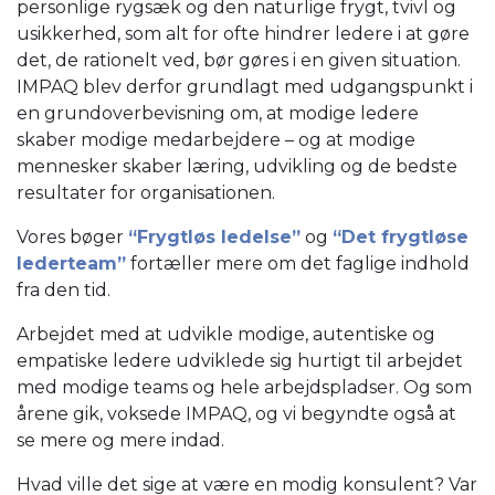
personlige rygsæk og den naturlige frygt, tvivl og
usikkerhed, som alt for ofte hindrer ledere i at gøre
det, de rationelt ved, bør gøres i en given situation.
IMPAQ blev derfor grundlagt med udgangspunkt i
en grundoverbevisning om, at modige ledere
skaber modige medarbejdere – og at modige
mennesker skaber læring, udvikling og de bedste
resultater for organisationen.
Vores bøger
“Frygtløs ledelse”
og
“Det frygtløse
lederteam”
fortæller mere om det faglige indhold
fra den tid.
Arbejdet med at udvikle modige, autentiske og
empatiske ledere udviklede sig hurtigt til arbejdet
med modige teams og hele arbejdspladser. Og som
årene gik, voksede IMPAQ, og vi begyndte også at
se mere og mere indad.
Hvad ville det sige at være en modig konsulent? Var